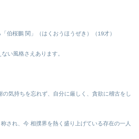
「伯桜鵬 関」（はくおうほうぜき）（19才）
えない風格さえあります。
謝の気持ちを忘れず、自分に厳しく、貪欲に稽古をし
と称され、今 相撲界を熱く盛り上げている存在の一人