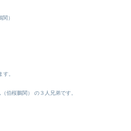
鵬関）
ます。
（伯桜鵬関） の３人兄弟です。