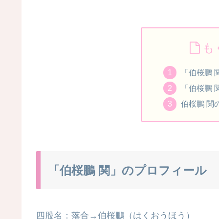
も
「伯桜鵬 
「伯桜鵬 
伯桜鵬 関
「伯桜鵬 関」のプロフィール
四股名：落合→伯桜鵬（はくおうほう）