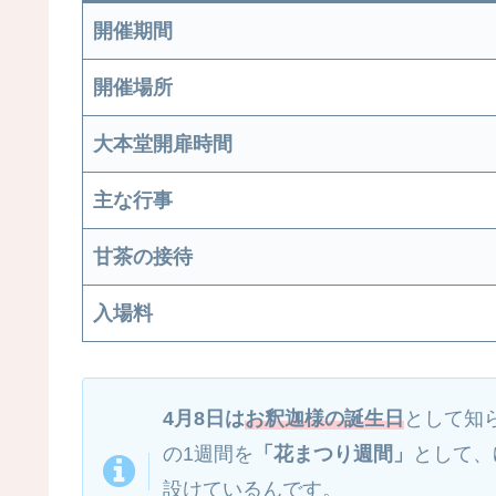
開催期間
開催場所
大本堂開扉時間
主な行事
甘茶の接待
入場料
4月8日は
お釈迦様の誕生日
として知
の1週間を
「花まつり週間」
として、
設けているんです。