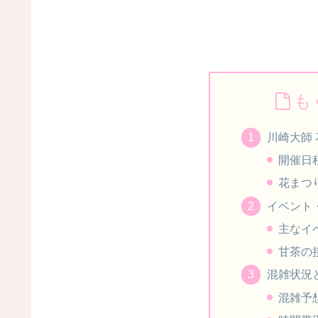
も
川崎大師 
開催日
花まつ
イベント
主なイ
甘茶の
混雑状況
混雑予