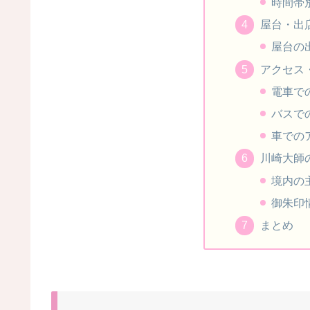
時間帯
屋台・出
屋台の
アクセス
電車で
バスで
車での
川崎大師
境内の
御朱印
まとめ