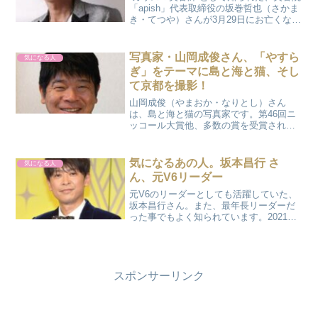
「apish」代表取締役の坂巻哲也（さかま
き・てつや）さんが3月29日にお亡くなり
になりました。61歳の若さでした。もう
一度現場に戻ろうと、病気療養していた
坂巻さん…。ご家族やスタッフ、そして
写真家・山岡成俊さん、「やすら
気になる人
ファンの...
ぎ」をテーマに島と海と猫、そし
て京都を撮影！
山岡成俊（やまおか・なりとし）さん
は、島と海と猫の写真家です。第46回ニ
ッコール大賞他、多数の賞を受賞されて
います。また、雑誌掲載・広告・写真展
などでも活躍されています。今回は、そ
んな山岡成俊さんについて調べてみまし
気になるあの人。坂本昌行 さ
気になる人
た。山岡成俊さんってどん...
ん、元V6リーダー
元V6のリーダーとしても活躍していた、
坂本昌行さん。また、最年長リーダーだ
った事でもよく知られています。2021年
11月1日に、V6が解散してから後は20th
Centuryのメンバー（坂本昌行、井ノ原快
彦、長野博）およびソロタレントのみ
で...
スポンサーリンク