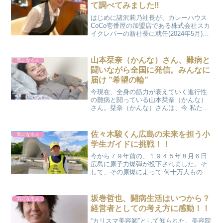
て調べてみました‼
はじめに諸沢莉乃社長が、カレーハウス
CoCo壱番屋の加盟店である株式会社スカ
イクレパーの新社長に就任(2024年5月)し
てから、今年の5月で、ちょうど1年にな
ります。諸沢莉乃社長の年収や彼氏につ
いて調べてみました。こちらの記事も併
山本栞奈（かんな）さん、難病と
気になる人
せてお読み...
闘いながら全国に発信。みんなに
届け ”希望の輪”
今現在、全身の筋力が衰えていく進行性
の難病と闘っている山本栞奈（かんな）
さん。栞奈（かんな）さんは、今 私たち
に、辛い時や寂しい時いつでも 一人ぼっ
ちじゃないよ…みんな同じだよ、一緒に
生きて行こうね。と ”希望の輪” を届けて
佐々木駿くん広島の未来を担う小
気になる人
くれているのだ...
学生ガイドに挑戦！！
今から７９年前の、１９４５年８月６日
広島に原子力爆弾が投下されました。そ
して、その原爆によって 何十万人もの尊
い命が失われたのです。日本人として、
決して忘れる事のできない辛く悲しい歴
史です。また、残された人々にも今も
坂巻哲也、闘病生活はいつから？
気になる人
尚、癒えることのない深い...
経営者としての考え方に感動！！
“カリスマ美容師”として知られた、美容院