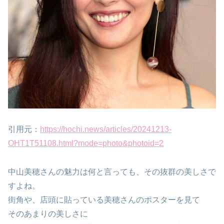
引用元：
https://hochi.news/articles/20241213-
OHT1T51108.html?mode=photo&photoid=2
中山美穂さんの魅力は何と言っても、その抜群の美しさで
すよね。
街角や、店頭に貼っている美穂さんのポスターを見て
そのあまりの美しさに