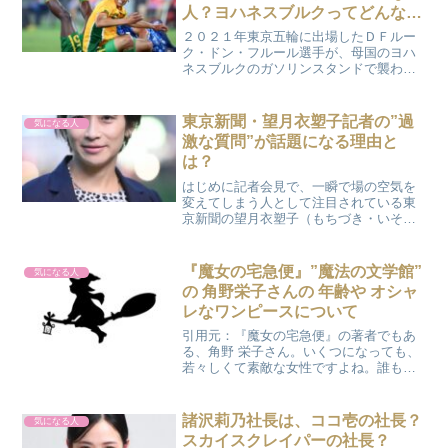
人？ヨハネスブルクってどんなと
ころ？
２０２１年東京五輪に出場したＤＦルー
ク・ドン・フルール選手が、母国のヨハ
ネスブルクのガソリンスタンドで襲われ
て射殺されたと４日、ＡＰ通信が報じま
した。２４歳でした。車の強奪事件で悲
劇的に命を落としたルーク・ドン・フル
東京新聞・望月衣塑子記者の”過
気になる人
ール選手のご家族の深い悲...
激な質問”が話題になる理由と
は？
はじめに記者会見で、一瞬で場の空気を
変えてしまう人として注目されている東
京新聞の望月衣塑子（もちづき・いそ
こ）さん。会見を見たことがある人であ
れば、 ハラハラしたり、「よくぞ聞い
た！」とスッキリしたり、そのつど感情
『魔女の宅急便』”魔法の文学館”
気になる人
を揺さぶられたのではないで...
の 角野栄子さんの 年齢や オシャ
レなワンピースについて
引用元：『魔女の宅急便』の著者でもあ
る、角野 栄子さん。いくつになっても、
若々しくて素敵な女性ですよね。誰もが
憧れる、その素敵なファッションセンス
について調べてみました!!（広告）人生の
大切な瞬間を紙面に刻む【夢の記念日】
諸沢莉乃社長は、ココ壱の社長？
気になる人
角野 栄子さんにつ...
スカイスクレイパーの社長？