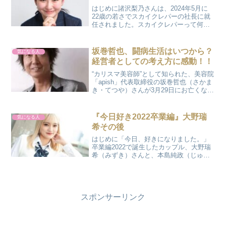
はじめに諸沢梨乃さんは、2024年5月に
22歳の若さでスカイクレパーの社長に就
任されました。スカイクレパーって何？
ココ壱(CoCo壱番屋)の社長になったので
は？疑問に思われた方もいたのではない
でしょうか…。そこで、今回はスカイク
坂巻哲也、闘病生活はいつから？
気になる人
レパーとカレ...
経営者としての考え方に感動！！
“カリスマ美容師”として知られた、美容院
「apish」代表取締役の坂巻哲也（さかま
き・てつや）さんが3月29日にお亡くなり
になりました。61歳の若さでした。もう
一度現場に戻ろうと、病気療養していた
坂巻さん…。ご家族やスタッフ、そして
『今日好き2022卒業編』大野瑞
気になる人
ファンの...
希その後
はじめに「今日、好きになりました。」
卒業編2022で誕生したカップル、大野瑞
希（みずき）さんと、本島純政（じゅん
せい）さん。通称“じゅんみず”カップルと
して、視聴者の心をキュンキュンさせて
くれましたよね。あの告白シーン、何度
見ても胸が熱くな...
スポンサーリンク