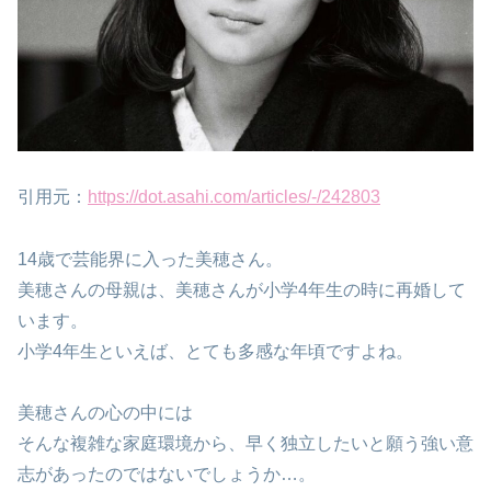
引用元：
https://dot.asahi.com/articles/-/242803
14歳で芸能界に入った美穂さん。
美穂さんの母親は、美穂さんが小学4年生の時に再婚して
います。
小学4年生といえば、とても多感な年頃ですよね。
美穂さんの心の中には
そんな複雑な家庭環境から、早く独立したいと願う強い意
志があったのではないでしょうか…。