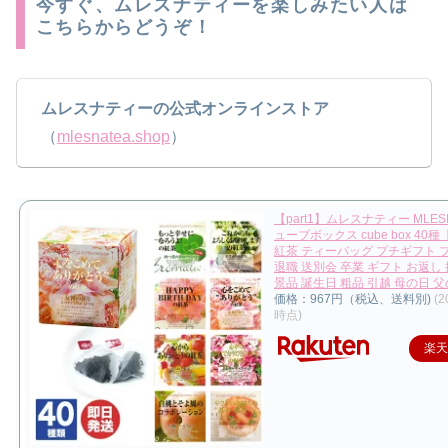
今すぐ、ムレスナティーを楽しみたい人は
こちらからどうぞ！
ムレスナティーの公式オンラインストア
（
mlesnatea.shop
）
【part1】ムレスナティー MLESN
ューブボックス cube box 40
紅茶 ティーバッグ プチギフト 
退職 送別会 卒業 ギフト お返し 
景品 誕生日 粗品 引越 母の日 
価格：967円（税込、送料別)
(2
時点)
楽