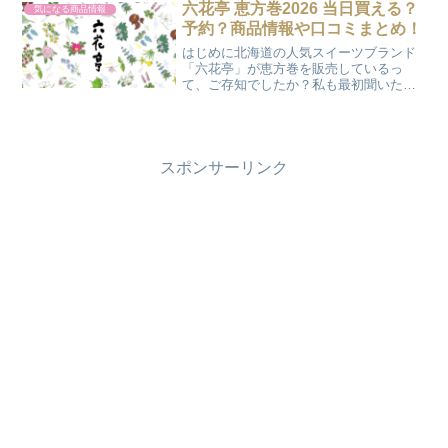
郡岩泉町上有芸水堀２８７受付時間：平
六花亭 恵方巻2026 当日買える？
気になる商品情報
日10〜17時電...
予約？商品情報や口コミまとめ！
はじめに北海道の人気スイーツブランド
「六花亭」が恵方巻を販売しているっ
て、ご存知でしたか？私も最初聞いたと
きは「え、お菓子屋さんなのに？」と驚
いたんです。でも実は六花亭、季節の和
菓子も手掛けていて、その恵方巻がとっ
ても人気なんですよね。20...
スポンサーリンク