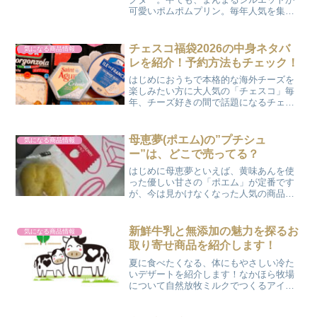
可愛いポムポムプリン。毎年人気を集め
る「ポムポムプリン福袋」ですが、2026
年版もそろそろ気になる時期になってき
ましたよね。「予約はいつから？」「ど
チェスコ福袋2026の中身ネタバ
気になる商品情報
んなグッズが入ってい...
レを紹介！予約方法もチェック！
はじめにおうちで本格的な海外チーズを
楽しみたい方に大人気の「チェスコ」毎
年、チーズ好きの間で話題になるチェス
コの福袋は、普段なかなか出会えないチ
ーズや、定番の人気商品がぎゅっと詰ま
った魅力たっぷりのセットです。「今年
母恵夢(ポエム)の”プチシュ
気になる商品情報
はどんなチーズが入るのか...
ー”は、どこで売ってる？
はじめに母恵夢といえば、黄味あんを使
った優しい甘さの「ポエム」が定番です
が、今は見かけなくなった人気の商品の
一つに「プチシュー」がありました。小
箱に入った5個セットで販売されていて、
俵型のような細長いシュークリーム。そ
新鮮牛乳と無添加の魅力を探るお
気になる商品情報
の「プチシュー」は、ど...
取り寄せ商品を紹介します！
夏に食べたくなる、体にもやさしい冷た
いデザートを紹介します！なかほら牧場
について自然放牧ミルクでつくるアイス
やプリン、乳製品のお店『なかほら牧
場』所在地：〒027-0505 岩手県下閉伊