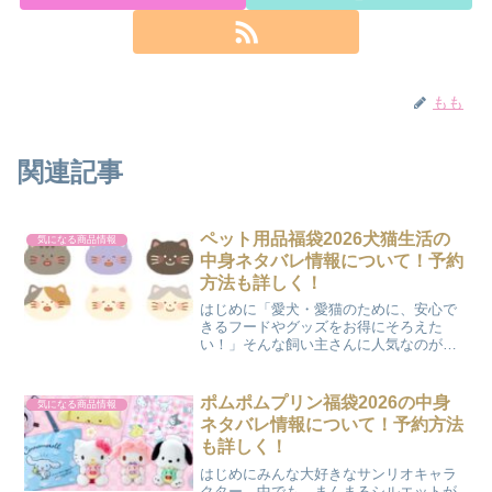
もも
関連記事
ペット用品福袋2026犬猫生活の
気になる商品情報
中身ネタバレ情報について！予約
方法も詳しく！
はじめに「愛犬・愛猫のために、安心で
きるフードやグッズをお得にそろえた
い！」そんな飼い主さんに人気なのが、
犬猫生活の福袋です。素材にこだわった
フードブランドなので、毎年注目してい
る方も多いですよね。ここでは、2026年
ポムポムプリン福袋2026の中身
気になる商品情報
の福袋情報を中心に、過...
ネタバレ情報について！予約方法
も詳しく！
はじめにみんな大好きなサンリオキャラ
クター。中でも、まんまるシルエットが