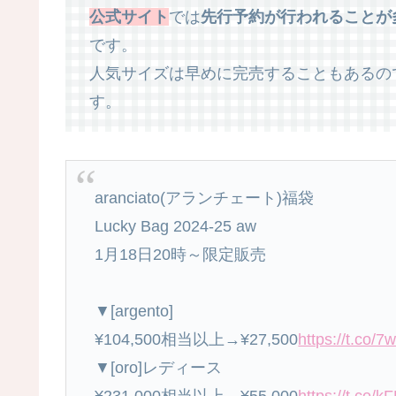
公式サイト
では
先行予約が行われることが
です。
人気サイズは早めに完売することもあるの
す。
aranciato(アランチェート)福袋
Lucky Bag 2024-25 aw
1月18日20時～限定販売
▼[argento]
¥104,500相当以上→¥27,500
https://t.co/
▼[oro]レディース
¥231,000相当以上→¥55,000
https://t.co/