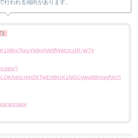
で行われる傾向があります。
T）
rVK15ljks7kvuYMjoXW0fl4WcrUzR-W7Y
nciato/?
SLQKfvinLHmZKTwEstbI1K1NGCywu8BmqqfVo7i
p/aranciato/