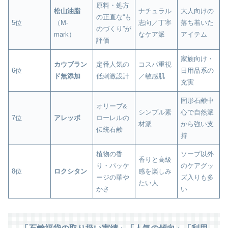
原料・処方
松山油脂
ナチュラル
大人向けの
の正直な“も
5位
（M-
志向／丁寧
落ち着いた
のづくり”が
mark）
なケア派
アイテム
評価
家族向け・
カウブラン
定番人気の
コスパ重視
6位
日用品系の
ド無添加
低刺激設計
／敏感肌
充実
固形石鹸中
オリーブ&
シンプル素
心で自然派
7位
アレッポ
ローレルの
材派
から強い支
伝統石鹸
持
植物の香
ソープ以外
香りと高級
り・パッケ
のケアグッ
8位
ロクシタン
感を楽しみ
ージの華や
ズ入りも多
たい人
かさ
い