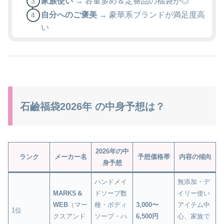
家族使い
→ 容量多め＆定番品の福袋が◎
自分へのご褒美
→ 豪華系ブランドが満足度高
い
石鹼福袋2026年 の中身予想は？
2026年の中
ランク
メーカー名
予想価格帯
内容の傾向
身予想
ハンドメイ
無添加・デ
MARKS＆
ドソープ数
イリー使い
WEB
（マー
種・ボディ
3,000〜
アイテム中
1位
クスアンド
ソープ・ハ
6,500円
心、家族で