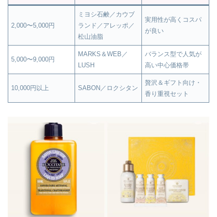
ミヨシ石鹸／カウブ
実用性が高くコスパ
2,000〜5,000円
ランド／アレッポ／
が良い
松山油脂
MARKS＆WEB／
バランス型で人気が
5,000〜9,000円
LUSH
高い中心価格帯
贅沢＆ギフト向け・
10,000円以上
SABON／ロクシタン
香り重視セット