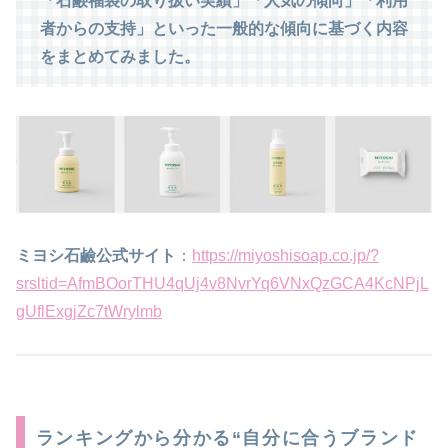
「石鹸福袋の取り扱い実績」「人気の傾向」「利用
者からの支持」といった一般的な傾向に基づく内容
をまとめてみました。
ミヨシ石鹼公式サイト
：
https://miyoshisoap.co.jp/?
srsltid=AfmBOorTHU4qUj4v8NvrYq6VNxQzGCA4KcNPjL
gUflExgjZc7tWrylmb
ランキングから分かる“自分に合うブランド