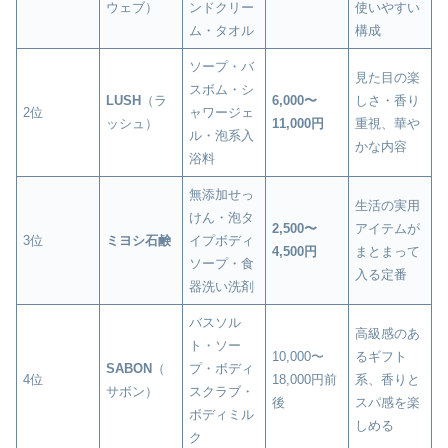
ウェブ）
ンドクリー
使いやすい
ム・タオル
構成
ソープ・バ
見た目の楽
スボム・シ
LUSH
（ラ
6,000〜
しさ・香り
2位
ャワージェ
ッシュ）
11,000円
重視、華や
ル・泡系入
かな内容
浴料
無添加せっ
生活の実用
けん・泡タ
2,500〜
アイテムが
3位
ミヨシ石鹸
イプボディ
4,500円
まとまって
ソープ・食
入る定番
器洗い洗剤
バスソル
高級感のあ
ト・ソー
10,000〜
るギフト
SABON
（
プ・ボディ
4位
18,000円前
系、香りと
サボン）
スクラブ・
後
スパ感を楽
ボディミル
しめる
ク