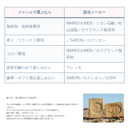
ジャンルで選ぶなら
該当メーカー
MARKS＆WEB／ミヨシ石鹸／松
無添加・低刺激重視
山油脂／カウブランド無添加
香り・リラックス重視
／SABON／ロクシタン
MARKS＆WEB／カウブランド無
コスパ重視
添加
固形石鹸のみで楽しみたい
アレッポ
豪華・ギフト感を楽しみたい
SABON／ロクシタン／LUSH