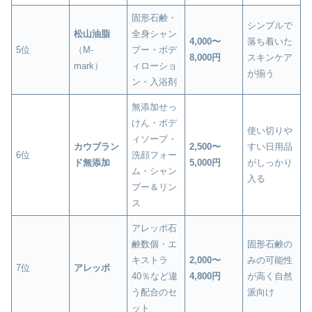
固形石鹸・
シンプルで
松山油脂
全身シャン
4,000〜
落ち着いた
5位
（M-
プー・ボデ
8,000円
スキンケア
mark）
ィローショ
が揃う
ン・入浴剤
無添加せっ
けん・ボデ
使い切りや
ィソープ・
カウブラン
2,500〜
すい日用品
6位
洗顔フォー
ド無添加
5,000円
がしっかり
ム・シャン
入る
プー＆リン
ス
アレッポ石
鹸数個・エ
固形石鹸の
キストラ
2,000〜
みの可能性
7位
アレッポ
40％など違
4,800円
が高く自然
う配合のセ
派向け
ット