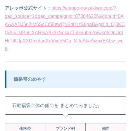
アレッポ公式サイト
：
https://aleppo-no-sekken.com/?
gad_source=1&gad_campaignid=873046206&gbraid=0A
AAAADJ5n2iM5SsCr58ewQN2d01zS8gaB&gclid=Cj0KC
QiAiqDJBhCXARIsABk2kSnkx7TuGnqbhZprwsnhQpUr3
HrT4UfpXXDmrdaqXoVxdn5Ca_MJuAkaAvmxEALw_wc
B
価格帯のめやす
石鹸福袋全体の傾向を まとめてみました。
価格帯
ブランド例
傾向