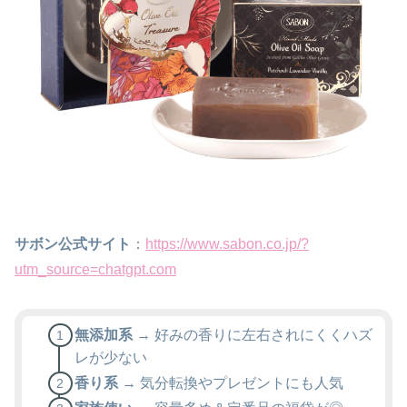
サボン公式サイト
：
https://www.sabon.co.jp/?
utm_source=chatgpt.com
無添加系
→ 好みの香りに左右されにくくハズ
レが少ない
香り系
→ 気分転換やプレゼントにも人気