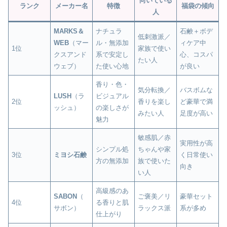
向いている
ランク
メーカー名
特徴
福袋の傾向
人
MARKS＆
ナチュラ
石鹸＋ボデ
低刺激派／
WEB
（マー
ル・無添加
ィケア中
1位
家族で使い
クスアンド
系で安定し
心、コスパ
たい人
ウェブ）
た使い心地
が良い
香り・色・
気分転換／
バスボムな
LUSH
（ラ
ビジュアル
2位
香りを楽し
ど豪華で満
ッシュ）
の楽しさが
みたい人
足度が高い
魅力
敏感肌／赤
実用性が高
シンプル処
ちゃんや家
3位
ミヨシ石鹸
く日常使い
方の無添加
族で使いた
向き
い人
高級感のあ
SABON
（
ご褒美／リ
豪華セット
4位
る香りと肌
サボン）
ラックス派
系が多め
仕上がり