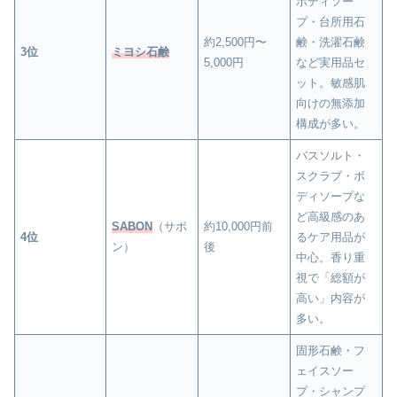
ボディソー
プ・台所用石
約2,500円〜
鹸・洗濯石鹸
3位
ミヨシ石鹸
5,000円
など実用品セ
ット。敏感肌
向けの無添加
構成が多い。
バスソルト・
スクラブ・ボ
ディソープな
ど高級感のあ
SABON
（サボ
約10,000円前
4位
るケア用品が
ン）
後
中心。香り重
視で「総額が
高い」内容が
多い。
固形石鹸・フ
ェイスソー
プ・シャンプ