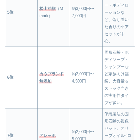
ー・ボディロ
松山油脂
（M-
約3,000円〜
5位
ーションな
mark）
7,000円
ど、落ち着い
た香りのケア
セットが中
心。
固形石鹸・ボ
ディソープ・
シャンプーな
カウブランド
約2,000円〜
ど家族向け福
6位
無添加
4,500円
袋。大容量＆
ストック向き
の実用性タイ
プが多い。
伝統製法の固
形石鹸の複数
セット。オリ
約2,000円〜
7位
アレッポ
ーブオイル×ロ
5,000円