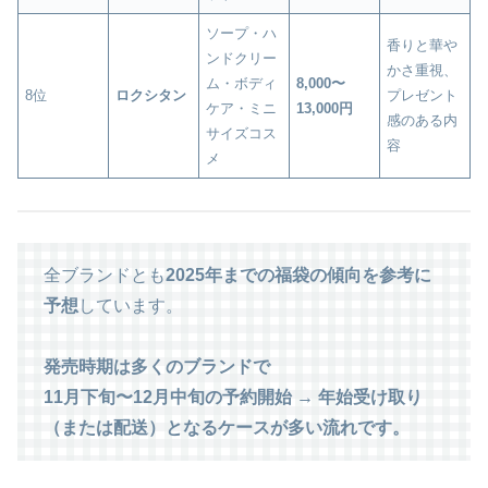
ソープ・ハ
香りと華や
ンドクリー
かさ重視、
ム・ボディ
8,000〜
8位
ロクシタン
プレゼント
ケア・ミニ
13,000円
感のある内
サイズコス
容
メ
全ブランドとも
2025年までの福袋の傾向を参考に
予想
しています。
発売時期は多くのブランドで
11月下旬〜12月中旬の予約開始 → 年始受け取り
（または配送）となるケースが多い流れです。