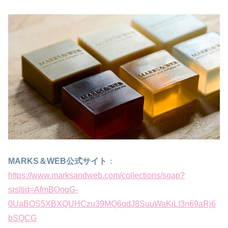
MARKS＆WEB公式サイト
：
https://www.marksandweb.com/collections/soap?
srsltid=AfmBOoqG-
0UaBOS5XBXQUHCzu39MQ6qdJ8SuuWaKiLI3n69aRj6
bSQCG