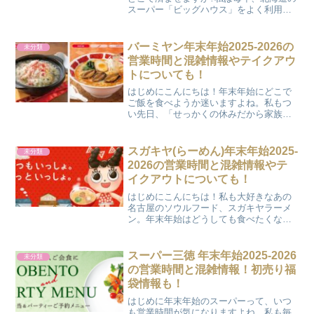
スーパー「ビッグハウス」をよく利用し
ているんです。地元密着型のスーパーだ
からこそ、年末年始の営業時間や混雑具
合が気になりますよね。今回は、ビッグ
バーミヤン年末年始2025-2026の
未分類
ハウスの2025-20...
営業時間と混雑情報やテイクアウ
トについても！
はじめにこんにちは！年末年始にどこで
ご飯を食べようか迷いますよね。私もつ
い先日、「せっかくの休みだから家族で
外食したい！」と思い立って調べてみま
した。中華料理チェーンとしておなじみ
のバーミヤンは、手軽でリーズナブルな
スガキヤ(らーめん)年末年始2025-
未分類
メニューが多く、家族連れ...
2026の営業時間と混雑情報やテ
イクアウトについても！
はじめにこんにちは！私も大好きなあの
名古屋のソウルフード、スガキヤラーメ
ン。年末年始はどうしても食べたくなり
ますよね。でも気になるのが「お店はや
ってるの?」「混雑してない?」という
点。そこで今回は、スガキヤの年末年始
スーパー三徳 年末年始2025-2026
未分類
2025-2026の営業...
の営業時間と混雑情報！初売り福
袋情報も！
はじめに年末年始のスーパーって、いつ
も営業時間が気になりますよね。私も毎