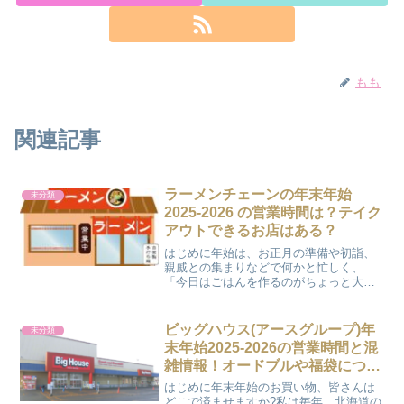
もも
関連記事
ラーメンチェーンの年末年始
未分類
2025‐2026 の営業時間は？テイク
アウトできるお店はある？
はじめに年始は、お正月の準備や初詣、
親戚との集まりなどで何かと忙しく、
「今日はごはんを作るのがちょっと大
変…」という日も多いですよね。そんな
ときに助かるのが、気軽に立ち寄れて満
足感もたっぷりなラーメンチェーン。で
ビッグハウス(アースグループ)年
未分類
もこの時期になると、「年末年...
末年始2025-2026の営業時間と混
雑情報！オードブルや福袋につい
ても！
はじめに年末年始のお買い物、皆さんは
どこで済ませますか?私は毎年、北海道の