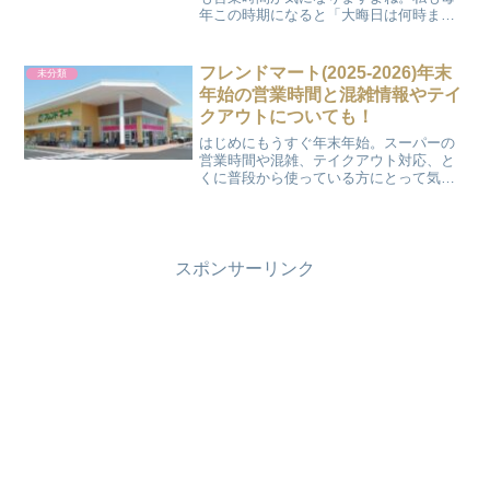
年この時期になると「大晦日は何時まで
開いてるんだろう？」「元日はお休
み？」と心配になります。特にスーパー
三徳は東京都内を中心に展開している人
フレンドマート(2025-2026)年末
未分類
気のスーパーマーケットなので...
年始の営業時間と混雑情報やテイ
クアウトについても！
はじめにもうすぐ年末年始。スーパーの
営業時間や混雑、テイクアウト対応、と
くに普段から使っている方にとって気に
なりますよね。私も、毎年この時期は
「年越し用の食材」「お正月用のお惣
菜」などでバタバタするので、ついあれ
これチェックしてしまいます。...
スポンサーリンク