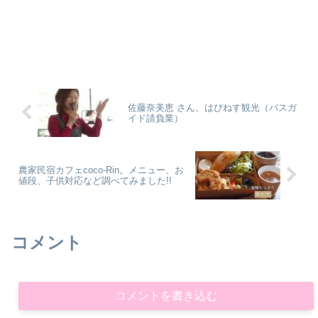
佐藤奈美恵 さん、はぴねす観光（バスガ
イド請負業）
農家民宿カフェcoco-Rin。メニュー、お
値段、子供対応など調べてみました!!
コメント
コメントを書き込む