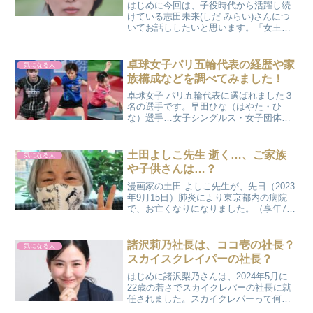
はじめに今回は、子役時代から活躍し続
けている志田未来(しだ みらい)さんにつ
いてお話ししたいと思います。「女王の
教室」や「14才の母」で強烈な印象を残
した彼女ですが、現在は何歳になったの
でしょうか？ 私も時の流れの速さに驚き
卓球女子パリ五輪代表の経歴や家
気になる人
ながら、彼女の歩...
族構成などを調べてみました！
卓球女子 パリ五輪代表に選ばれました３
名の選手です。早田ひな（はやた・ひ
な）選手…女子シングルス・女子団体・
混合ダブルス平野美宇（ひらの・みう）
選手…女子シングルス・女子団体張本美
和（はりもと・みわ）選手…女子団体そ
土田よしこ先生 逝く…、ご家族
気になる人
れぞれの経歴や家族構成な...
や子供さんは…？
漫画家の土田 よしこ先生が、先日（2023
年9月15日）肺炎により東京都内の病院
で、お亡くなりになりました。（享年75
歳）土田先生といえば、アニメ化もされ
たドタバタギャグ作品の「つる姫じゃ~
っ！」が、とても有名です。土田先生の
諸沢莉乃社長は、ココ壱の社長？
気になる人
作品は、私たち...
スカイスクレイパーの社長？
はじめに諸沢梨乃さんは、2024年5月に
22歳の若さでスカイクレパーの社長に就
任されました。スカイクレパーって何？
ココ壱(CoCo壱番屋)の社長になったので