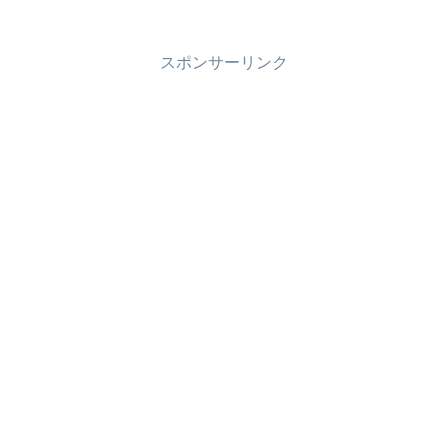
は？疑問に思われた方もいたのではない
でしょうか…。そこで、今回はスカイク
レパーとカレ...
スポンサーリンク