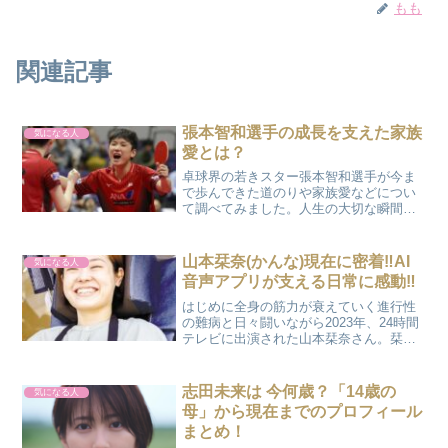
もも
関連記事
張本智和選手の成長を支えた家族
気になる人
愛とは？
卓球界の若きスター張本智和選手が今ま
で歩んできた道のりや家族愛などについ
て調べてみました。人生の大切な瞬間を
紙面に刻む【夢の記念日】張本智和選手
について本名：張本智和（はりもと とも
かず） 生年月日：2003年6月27日（21
山本栞奈(かんな)現在に密着‼AI
気になる人
歳）2024年...
音声アプリが支える日常に感動‼
はじめに全身の筋力が衰えていく進行性
の難病と日々闘いながら2023年、24時間
テレビに出演された山本栞奈さん。栞奈
さんはその後、生きるための手術を選
び、声を失うという大きな決断をされま
した。そして、声を失ったあとも「自分
志田未来は 今何歳？「14歳の
気になる人
の声で人と話したい」...
母」から現在までのプロフィール
まとめ！