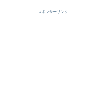
第 7 ラウンド19:25～ 日本ブラジルパ
リ...
スポンサーリンク