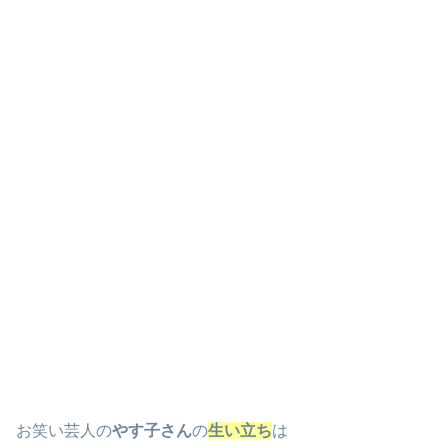
お笑い芸人の
やす子さん
の
生い立ち
は