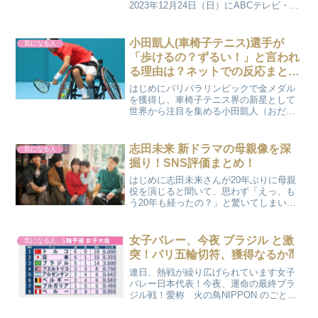
2023年12月24日（日）にABCテレビ・テ
レビ朝日系で生放送される決勝に臨みま
す。決勝では、どんな漫才を披露してく
れるのでしょうか？ とても楽しみですよ
小田凱人(車椅子テニス)選手が
気になる人
ね！今...
「歩けるの？ずるい！」と言われ
る理由は？ネットでの反応まと
め！
はじめにパリパラリンピックで金メダル
を獲得し、車椅子テニス界の新星として
世界から注目を集める小田凱人（おだ・
ときと）選手。私もテレビで彼の試合を
観戦して、その圧倒的なプレーに心を奪
われた一人です。しかし、小田選手の活
志田未来 新ドラマの母親像を深
気になる人
躍が報道されるたびに、イ...
掘り！SNS評価まとめ！
はじめに志田未来さんが20年ぶりに母親
役を演じると聞いて、思わず「えっ、も
う20年も経ったの？」と驚いてしまいま
した。2006年、当時13歳だった志田さん
が『14才の母』で社会に衝撃を与えてか
ら、確かに20年という月日が流れたんで
女子バレー、今夜 ブラジル と激
気になる人
すね。あの...
突！パリ五輪切符、獲得なるか⁈
連日、熱戦が繰り広げられています女子
バレー日本代表！今夜、運命の最終ブラ
ジル戦！愛称 火の鳥NIPPON のごと
く、心に情熱の炎を燃やし、今夜 ブラジ
ル と激突！今夜、9月24日 19時25分～