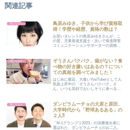
関連記事
鳥居みゆき、子供から学び資格取
気になる人
得！学歴や経歴、資格の数は？
お笑いタレントの鳥居みゆきさんが、こ
の度、児童発達支援士・次いで発達障害
コミュニケーションサポーターの資格を
取得されました。出演している番組「で
こぼこポン！」（NHK Eテレ）が大きな
きっかけだったようです。子供たちから
ぞうさんパクパク、歯がない？食
気になる人
学び、子供たちに活か...
べ物の好き嫌いはあるの？につい
ての真相を調べてみました！
はじめに最近、大食いYouTuberとして人
気急上昇中の「ぞうさんパクパク」さ
ん。いつも笑顔でおいしそうに食べる姿
に、ついこちらまでお腹がすいてしまい
ますよね！そんな彼について、「歯がな
いって本当？」「食べ物の好き嫌いはあ
ダンビラムーチョの大原と原田、
気になる人
るの？」といった気...
大学時代から「野球あるある」の
２人⁈
「M-1グランプリ2023」の決勝進出者に
選ばれた、ダンビラムーチョのお二人。