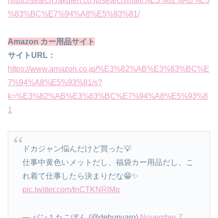
https://search.rakuten.co.jp/search/mall/%E3%82%AB%E3
%83%BC%E7%94%A8%E5%93%81/
Amazon カー用品サイト
サイトURL：
https://www.amazon.co.jp/%E3%82%AB%E3%83%BC%E
7%94%A8%E5%93%81/s?
k=%E3%82%AB%E3%83%BC%E7%94%A8%E5%93%8
1
ドカジャン悩んだけど買った💡
仕事中黄色いメットだし、福袋カー用品だし、こ
れ着て仕事したら決まりだな😁✨
pic.twitter.com/tnCTKNRlMq
— パン１たこぽん (@debunyaro)
November 7,