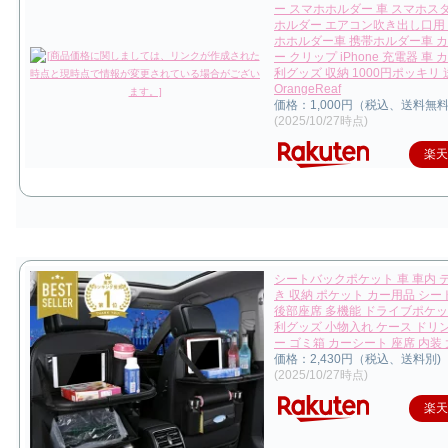
ー スマホホルダー 車 スマホス
ホルダー エアコン吹き出し口用 
ホホルダー車 携帯ホルダー車 
ー クリップ iPhone 充電器 車 
利グッズ 収納 1000円ポッキリ
OrangeReaf
価格：1,000円（税込、送料無料
(2025/10/27時点)
楽
シートバックポケット 車 車内 
き 収納 ポケット カー用品 シ
後部座席 多機能 ドライブポケッ
利グッズ 小物入れ ケース ドリ
ー ゴミ箱 カーシート 座席 内装
価格：2,430円（税込、送料別)
(2025/10/27時点)
楽