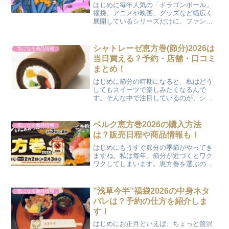
はじめに毎年人気の「ドラゴンボール」
福袋。アニメや映画、グッズなど幅広く
展開しているシリーズだけに、ファンに
とってはお正月の楽しみのひとつですよ
ね。ここでは、2026年の予約日程や販売
情報、過去の中身、口コミ、購入のコツ
シャトレーゼ恵方巻(節分)2026は
気になる商品情報
などをまとめてご紹介...
当日買える？予約・店舗・口コミ
まとめ！
はじめに節分の時期になると、私はどう
してもスイーツで楽しみたくなるんで
す。そんな中で注目しているのが、シャ
トレーゼの節分スイーツ！恵方巻ロール
や可愛い鬼モチーフのケーキが毎年話題
ですよね。2026年の節分に向けて、今か
ベルク恵方巻2026の購入方法
気になる商品情報
らどんなラインナップが...
は？販売日程や商品情報も！
はじめにもうすぐ節分の季節がやってき
ますね。私は毎年、節分が近づくとワク
ワクしてしまいます。恵方巻を選ぶのっ
て、本当に楽しいですよね。毎年、地域
密着型のスーパーとして人気のベルクの
恵方巻が気になっている方が多いのでは
”浅草今半”福袋2026の中身ネタ
気になる商品情報
ないでしょうか。私もベル...
バレは？予約の仕方を紹介しま
す！
はじめにお正月といえば、ちょっと贅沢