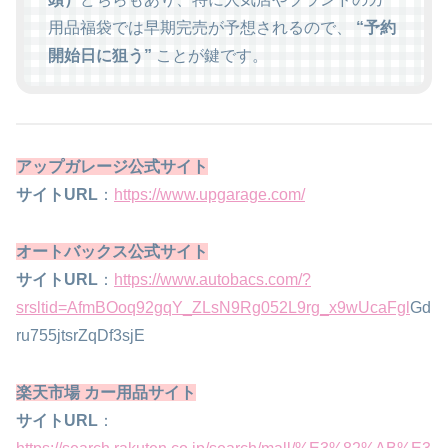
用品福袋では早期完売が予想されるので、
“予約
開始日に狙う”
ことが鍵です。
アップガレージ
公式サイト
サイトURL
：
https://www.upgarage.com/
オートバックス
公式サイト
サイトURL
：
https://www.autobacs.com/?
srsltid=AfmBOoq92gqY_ZLsN9Rg052L9rg_x9wUcaFgl
Gd
ru755jtsrZqDf3sjE
楽天市場 カー用品サイト
サイトURL
：