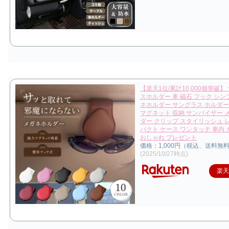
【楽天1位/累計10,000個突破】
スホルダー 車 磁石 フック シン
ネホルダー サングラス ホルダー
マグネット 収納 サンバイザー 
ダー クリップ スタイリッシュ 
パクト ケース ワンタッチ 車内
おしゃれ プレゼント
価格：1,000円（税込、送料無料
(2025/10/27時点)
楽