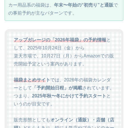
カー用品系の福袋は、
年末〜年始の“初売り”と通販
で
の事前予約が主なパターンです。
アップガレージの「2026年福袋」の予約情報
と
して、2025年10月24日（金）から
楽天市場で、10月27日（月）からAmazonでの販
売開始予定という案内があります。
福袋まとめサイ
ト
では、2026年の福袋カレンダ
ーとして
「予約開始日程」が掲載
されています。
つまり、
2025年秋〜冬にかけて予約スタート
と
いうのが目安です。
販売形態としても
オンライン（通販）・店舗（店
頭）
どちらもあり、特に人気店やブランドのカー