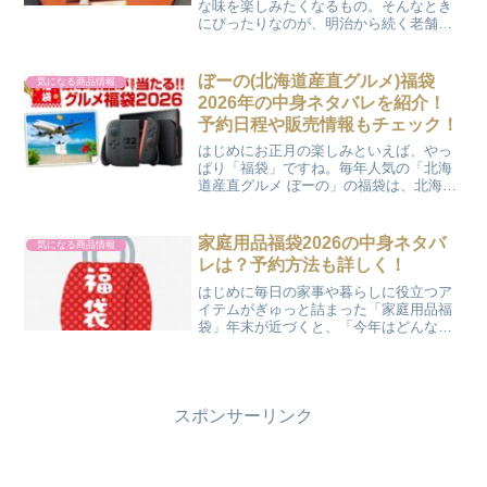
な味を楽しみたくなるもの。そんなとき
にぴったりなのが、明治から続く老舗
「浅草今半」の福袋です。上質な黒毛和
牛や人気の佃煮が詰まった福袋は、毎年
「豪華でおいしい！」と評判！自分への
ぼーの(北海道産直グルメ)福袋
気になる商品情報
ごほうびにはもちろん、家族...
2026年の中身ネタバレを紹介！
予約日程や販売情報もチェック！
はじめにお正月の楽しみといえば、やっ
ぱり「福袋」ですね。毎年人気の「北海
道産直グルメ ぼーの」の福袋は、北海道
の美味しさをぎゅっと詰め込んだお得な
セットとして話題になっています。ラー
メンや珍味、スイーツなど、選ぶ楽しさ
家庭用品福袋2026の中身ネタバ
気になる商品情報
もたっぷり。さらに抽選...
レは？予約方法も詳しく！
はじめに毎日の家事や暮らしに役立つア
イテムがぎゅっと詰まった「家庭用品福
袋」年末が近づくと、「今年はどんなお
得なセットが登場するかな？」と楽しみ
にしている方も多いのではないでしょう
か。キッチンで使える便利グッズや、あ
ると嬉しい日用品、収納ア...
スポンサーリンク