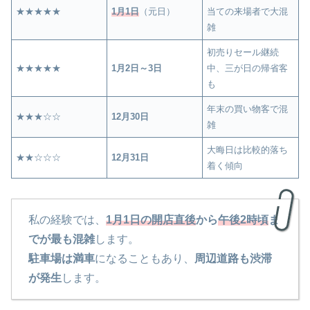
★★★★★
1月1日
（元日）
当ての来場者で大混
雑
初売りセール継続
★★★★★
1月2日～3日
中、三が日の帰省客
も
年末の買い物客で混
★★★☆☆
12月30日
雑
大晦日は比較的落ち
★★☆☆☆
12月31日
着く傾向
私の経験では、
1月1日の開店直後
から
午後2時頃
ま
でが最も混雑
します。
駐車場は満車
になることもあり、
周辺道路も渋滞
が発生
します。