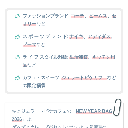
ファッションブランド
:
コーチ
、
ビームス
、
セ
オリー
など
ス ポ ー ツ ブ ラ ン ド
:
ナイキ
、
アディダス
、
プーマ
など
ラ イ フ スタイル雑貨
:
生活雑貨
、
キッチン用
品
など
カフェ・スイーツ
:
ジェラートピケカフェ
など
の限定福袋
特に
ジェラートピケカフェ
の
「
NEW YEAR BAG
2026
」
は、
グッズ
と
クレープ
がセット
になった人気商品で