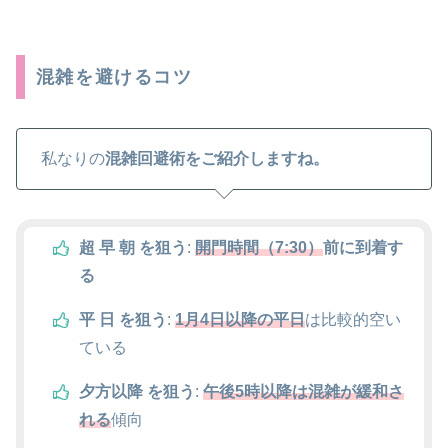
混雑を避けるコツ
私なりの
混雑回避術をご紹介しますね。
超 早 朝 を狙う
:
開門時間（7:30）
前に到着す
る
平 日 を狙う
:
1月4日以降の平日
は比較的空い
ている
夕方以降 を狙う
:
午後5時以降は混雑が緩和さ
れる
傾向