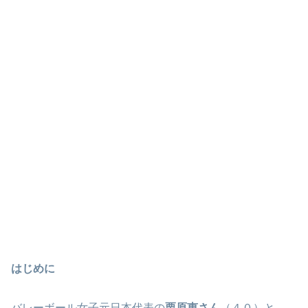
はじめに
バレーボール女子元日本代表の
栗原恵さん
（４０）と