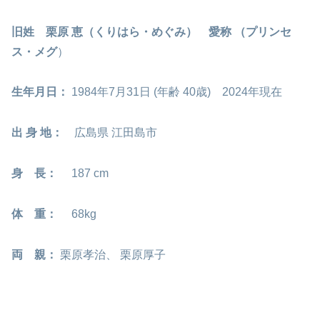
旧姓 栗原 恵（くりはら・めぐみ）
愛称 （プリンセ
ス・メグ
）
生年月日：
1984年7月31日 (年齢 40歳) 2024年現在
出 身 地：
広島県 江田島市
身 長：
187 cm
体 重：
68kg
両 親：
栗原孝治、 栗原厚子