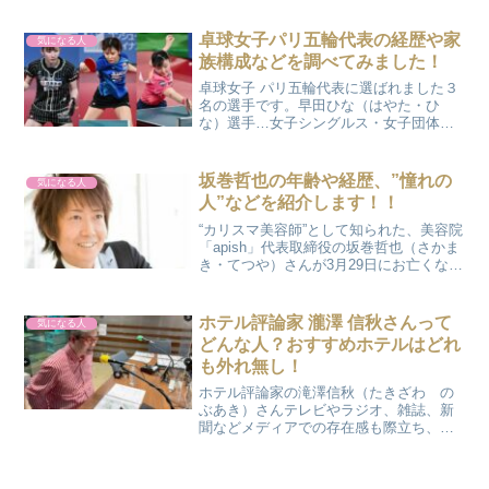
（広告）人生の大切な瞬間を紙面に刻む
【夢の記念日】 くぼしま りおさんについ
卓球女子パリ五輪代表の経歴や家
気になる人
てくぼしま ...
族構成などを調べてみました！
卓球女子 パリ五輪代表に選ばれました３
名の選手です。早田ひな（はやた・ひ
な）選手…女子シングルス・女子団体・
混合ダブルス平野美宇（ひらの・みう）
選手…女子シングルス・女子団体張本美
和（はりもと・みわ）選手…女子団体そ
坂巻哲也の年齢や経歴、”憧れの
気になる人
れぞれの経歴や家族構成な...
人”などを紹介します！！
“カリスマ美容師”として知られた、美容院
「apish」代表取締役の坂巻哲也（さかま
き・てつや）さんが3月29日にお亡くなり
になりました。61歳の若さでした。もう
一度現場に戻ろうと、病気療養していた
坂巻さん…。ご家族やスタッフ、そして
ホテル評論家 瀧澤 信秋さんって
気になる人
ファンの...
どんな人？おすすめホテルはどれ
も外れ無し！
ホテル評論家の滝澤信秋（たきざわ の
ぶあき）さんテレビやラジオ、雑誌、新
聞などメディアでの存在感も際立ち、人
気バラエティ番組にも出演しています。
瀧澤信秋のおすすめホテルって、一体 ど
んなホテルなのか気になって調べてみま