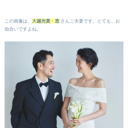
この画像は、
大越光貴
・
恵
さんご夫妻です。とても、お
似合いですよね。