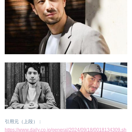
引用元（上段）：
https://www.daily.co.jp/general/2024/09/18/0018134309.sh