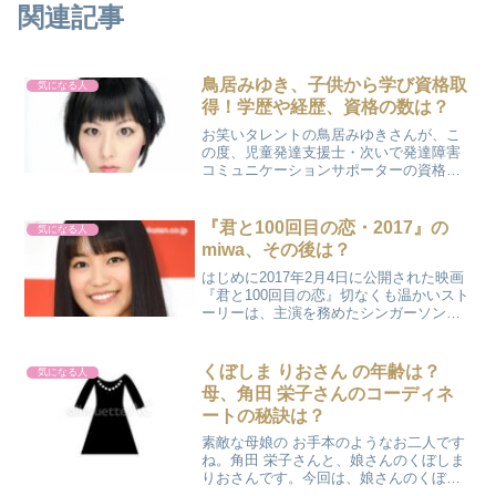
関連記事
鳥居みゆき、子供から学び資格取
気になる人
得！学歴や経歴、資格の数は？
お笑いタレントの鳥居みゆきさんが、こ
の度、児童発達支援士・次いで発達障害
コミュニケーションサポーターの資格を
取得されました。出演している番組「で
こぼこポン！」（NHK Eテレ）が大きな
きっかけだったようです。子供たちから
『君と100回目の恋・2017』の
気になる人
学び、子供たちに活か...
miwa、その後は？
はじめに2017年2月4日に公開された映画
『君と100回目の恋』切なくも温かいスト
ーリーは、主演を務めたシンガーソング
ライターのmiwaさんの歌声と共に胸に残
っている方も多いのではないでしょう
か…。あれから時が経ち 2025年の今、ど
くぼしま りおさん の年齢は？
気になる人
んな活...
母、角田 栄子さんのコーディネ
ートの秘訣は？
素敵な母娘の お手本のようなお二人です
ね。角田 栄子さんと、娘さんのくぼしま
りおさんです。今回は、娘さんのくぼし
ま りおさんについてまとめてみました。